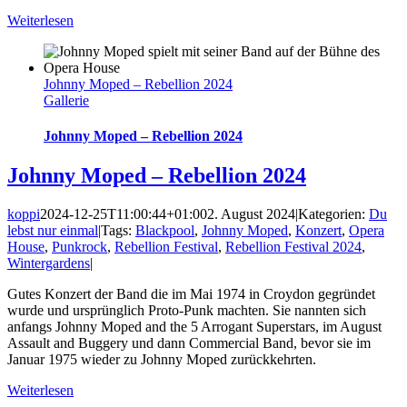
Weiterlesen
Johnny Moped – Rebellion 2024
Gallerie
Johnny Moped – Rebellion 2024
Johnny Moped – Rebellion 2024
koppi
2024-12-25T11:00:44+01:00
2. August 2024
|
Kategorien:
Du
lebst nur einmal
|
Tags:
Blackpool
,
Johnny Moped
,
Konzert
,
Opera
House
,
Punkrock
,
Rebellion Festival
,
Rebellion Festival 2024
,
Wintergardens
|
Gutes Konzert der Band die im Mai 1974 in Croydon gegründet
wurde und ursprünglich Proto-Punk machten. Sie nannten sich
anfangs Johnny Moped and the 5 Arrogant Superstars, im August
Assault and Buggery und dann Commercial Band, bevor sie im
Januar 1975 wieder zu Johnny Moped zurückkehrten.
Weiterlesen