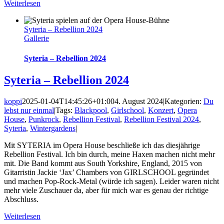
Weiterlesen
Syteria – Rebellion 2024
Gallerie
Syteria – Rebellion 2024
Syteria – Rebellion 2024
koppi
2025-01-04T14:45:26+01:00
4. August 2024
|
Kategorien:
Du
lebst nur einmal
|
Tags:
Blackpool
,
Girlschool
,
Konzert
,
Opera
House
,
Punkrock
,
Rebellion Festival
,
Rebellion Festival 2024
,
Syteria
,
Wintergardens
|
Mit SYTERIA im Opera House beschließe ich das diesjährige
Rebellion Festival. Ich bin durch, meine Haxen machen nicht mehr
mit. Die Band kommt aus South Yorkshire, England, 2015 von
Gitarristin Jackie ‘Jax’ Chambers von GIRLSCHOOL gegründet
und machen Pop-Rock-Metal (würde ich sagen). Leider waren nicht
mehr viele Zuschauer da, aber für mich war es genau der richtige
Abschluss.
Weiterlesen