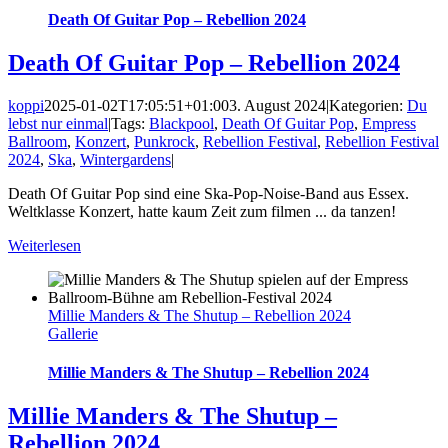
Death Of Guitar Pop – Rebellion 2024
Death Of Guitar Pop – Rebellion 2024
koppi
2025-01-02T17:05:51+01:00
3. August 2024
|
Kategorien:
Du
lebst nur einmal
|
Tags:
Blackpool
,
Death Of Guitar Pop
,
Empress
Ballroom
,
Konzert
,
Punkrock
,
Rebellion Festival
,
Rebellion Festival
2024
,
Ska
,
Wintergardens
|
Death Of Guitar Pop sind eine Ska-Pop-Noise-Band aus Essex.
Weltklasse Konzert, hatte kaum Zeit zum filmen ... da tanzen!
Weiterlesen
Millie Manders & The Shutup – Rebellion 2024
Gallerie
Millie Manders & The Shutup – Rebellion 2024
Millie Manders & The Shutup –
Rebellion 2024