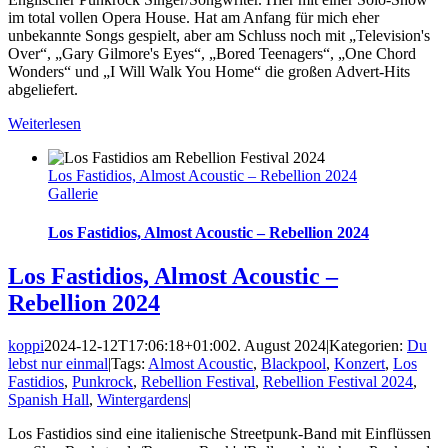
im total vollen Opera House. Hat am Anfang für mich eher
unbekannte Songs gespielt, aber am Schluss noch mit „Television's
Over“, „Gary Gilmore's Eyes“, „Bored Teenagers“, „One Chord
Wonders“ und „I Will Walk You Home“ die großen Advert-Hits
abgeliefert.
Weiterlesen
Los Fastidios, Almost Acoustic – Rebellion 2024
Gallerie
Los Fastidios, Almost Acoustic – Rebellion 2024
Los Fastidios, Almost Acoustic –
Rebellion 2024
koppi
2024-12-12T17:06:18+01:00
2. August 2024
|
Kategorien:
Du
lebst nur einmal
|
Tags:
Almost Acoustic
,
Blackpool
,
Konzert
,
Los
Fastidios
,
Punkrock
,
Rebellion Festival
,
Rebellion Festival 2024
,
Spanish Hall
,
Wintergardens
|
Los Fastidios sind eine italienische Streetpunk-Band mit Einflüssen