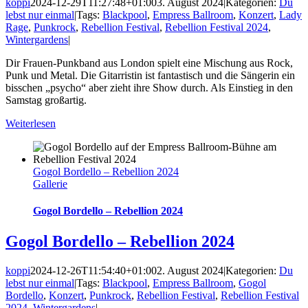
koppi
2024-12-29T11:27:48+01:00
3. August 2024
|
Kategorien:
Du
lebst nur einmal
|
Tags:
Blackpool
,
Empress Ballroom
,
Konzert
,
Lady
Rage
,
Punkrock
,
Rebellion Festival
,
Rebellion Festival 2024
,
Wintergardens
|
Dir Frauen-Punkband aus London spielt eine Mischung aus Rock,
Punk und Metal. Die Gitarristin ist fantastisch und die Sängerin ein
bisschen „psycho“ aber zieht ihre Show durch. Als Einstieg in den
Samstag großartig.
Weiterlesen
Gogol Bordello – Rebellion 2024
Gallerie
Gogol Bordello – Rebellion 2024
Gogol Bordello – Rebellion 2024
koppi
2024-12-26T11:54:40+01:00
2. August 2024
|
Kategorien:
Du
lebst nur einmal
|
Tags:
Blackpool
,
Empress Ballroom
,
Gogol
Bordello
,
Konzert
,
Punkrock
,
Rebellion Festival
,
Rebellion Festival
2024
,
Wintergardens
|