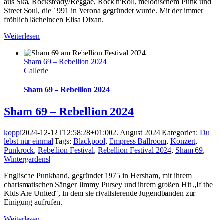
aus Ska, Rocksteady/Reggae, Rock'n'Roll, melodischem Punk und
Street Soul, die 1991 in Verona gegründet wurde. Mit der immer
fröhlich lächelnden Elisa Dixan.
Weiterlesen
Sham 69 – Rebellion 2024
Gallerie
Sham 69 – Rebellion 2024
Sham 69 – Rebellion 2024
koppi
2024-12-12T12:58:28+01:00
2. August 2024
|
Kategorien:
Du
lebst nur einmal
|
Tags:
Blackpool
,
Empress Ballroom
,
Konzert
,
Punkrock
,
Rebellion Festival
,
Rebellion Festival 2024
,
Sham 69
,
Wintergardens
|
Englische Punkband, gegründet 1975 in Hersham, mit ihrem
charismatischen Sänger Jimmy Pursey und ihrem großen Hit „If the
Kids Are United“, in dem sie rivalisierende Jugendbanden zur
Einigung aufrufen.
Weiterlesen