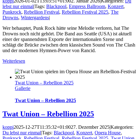
koppi
2026-01-02T13:03:51+01:00
2. Januar 2026
|
Kategorien:
Du
lebst nur einmal
|
Tags:
Blackpool
,
Empress Ballroom
,
Konzert
,
Punkrock
,
Rebellion Festival
,
Rebellion Festival 2025
,
The
Drowns
,
Wintergardens
|
Wer behauptet, Punk Rock hätte seine Melodie verloren, hat The
Drowns noch nicht gehört. Die Band aus Seattle (USA) ist aktuell
einer der spannendsten Exporte der internationalen Szene und
schlägt die Brücke zwischen dem klassischen Sound von The Clash
und der modernen Hymnen-Power von Rancid.
Weiterlesen
Twat Union – Rebellion 2025
Gallerie
Twat Union – Rebellion 2025
Twat Union – Rebellion 2025
koppi
2025-12-27T11:35:32+01:00
27. Dezember 2025
|
Kategorien:
Du lebst nur einmal
|
Tags:
Blackpool
,
Konzert
,
Opera House
,
Punkrock
,
Rebellion Festival
,
Rebellion Festival 2025
,
Twat Union
,