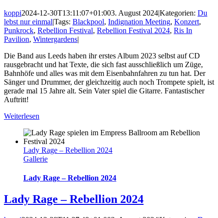
koppi
2024-12-30T13:11:07+01:00
3. August 2024
|
Kategorien:
Du
lebst nur einmal
|
Tags:
Blackpool
,
Indignation Meeting
,
Konzert
,
Punkrock
,
Rebellion Festival
,
Rebellion Festival 2024
,
Ris In
Pavilion
,
Wintergardens
|
Die Band aus Leeds haben ihr erstes Album 2023 selbst auf CD
rausgebracht und hat Texte, die sich fast ausschließlich um Züge,
Bahnhöfe und alles was mit dem Eisenbahnfahren zu tun hat. Der
Sänger und Drummer, der gleichzeitig auch noch Trompete spielt, ist
gerade mal 15 Jahre alt. Sein Vater spiel die Gitarre. Fantastischer
Auftritt!
Weiterlesen
Lady Rage – Rebellion 2024
Gallerie
Lady Rage – Rebellion 2024
Lady Rage – Rebellion 2024