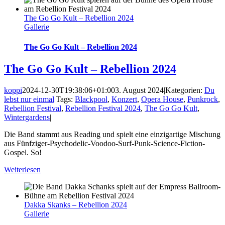
The Go Go Kult – Rebellion 2024
Gallerie
The Go Go Kult – Rebellion 2024
The Go Go Kult – Rebellion 2024
koppi
2024-12-30T19:38:06+01:00
3. August 2024
|
Kategorien:
Du
lebst nur einmal
|
Tags:
Blackpool
,
Konzert
,
Opera House
,
Punkrock
,
Rebellion Festival
,
Rebellion Festival 2024
,
The Go Go Kult
,
Wintergardens
|
Die Band stammt aus Reading und spielt eine einzigartige Mischung
aus Fünfziger-Psychodelic-Voodoo-Surf-Punk-Science-Fiction-
Gospel. So!
Weiterlesen
Dakka Skanks – Rebellion 2024
Gallerie