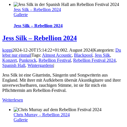
Jess Silk – Rebellion 2024
Gallerie
Jess Silk – Rebellion 2024
Jess Silk – Rebellion 2024
koppi
2024-12-20T15:14:22+01:00
2. August 2024
|
Kategorien:
Du
lebst nur einmal
|
Tags:
Almost Acoustic
,
Blackpool
,
Jess Silk
,
Konzert
,
Punkrock
,
Rebellion Festival
,
Rebellion Festival 2024
,
Spanish Hall
,
Wintergardens
|
Jess Silk ist eine Gitarristin, Sängerin und Songwriterin aus
England. Mit ihrer mit Aufklebern übersät Akustikgitarre und ihrer
unverwechselbaren, rauchigen Stimme, ist sie für mich ein
Pflichttermin am Rebellion-Festival.
Weiterlesen
Chris Murray – Rebellion 2024
Gallerie