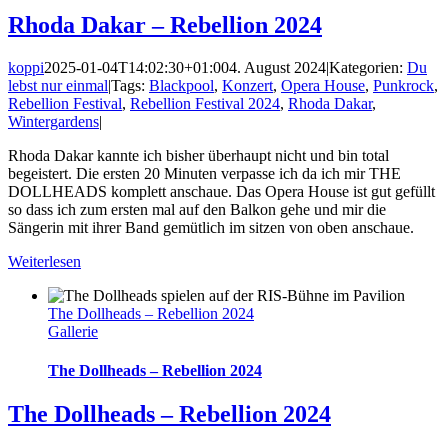
Rhoda Dakar – Rebellion 2024
koppi
2025-01-04T14:02:30+01:00
4. August 2024
|
Kategorien:
Du
lebst nur einmal
|
Tags:
Blackpool
,
Konzert
,
Opera House
,
Punkrock
,
Rebellion Festival
,
Rebellion Festival 2024
,
Rhoda Dakar
,
Wintergardens
|
Rhoda Dakar kannte ich bisher überhaupt nicht und bin total
begeistert. Die ersten 20 Minuten verpasse ich da ich mir THE
DOLLHEADS komplett anschaue. Das Opera House ist gut gefüllt
so dass ich zum ersten mal auf den Balkon gehe und mir die
Sängerin mit ihrer Band gemütlich im sitzen von oben anschaue.
Weiterlesen
The Dollheads – Rebellion 2024
Gallerie
The Dollheads – Rebellion 2024
The Dollheads – Rebellion 2024