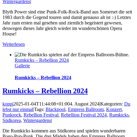
Wintergardens
|
Blyth Power sind eine Punk-Folk-Rock-Band aus Somerset die seit
1983 durch die Gegend touren und damit genauso alt ist :-) Letztes
Jahr zum ersten mal gesehen und ziemlich begeistert gewesen,
deswegen dieses Jahr gleich wieder im wunderschönen Opera
House!
Weiterlesen
Rumkicks – Rebellion 2024
Gallerie
Rumkicks – Rebellion 2024
Rumkicks – Rebellion 2024
koppi
2025-01-04T11:44:08+01:00
4. August 2024
|
Kategorien:
Du
lebst nur einmal
|
Tags:
Blackpool
,
Empress Ballroom
,
Konzert
,
Punkrock
,
Rebellion Festival
,
Rebellion Festival 2024
,
Rumkicks
,
Südkorea
,
Wintergardens
|
Die Rumkicks kommen aus Südkorea und spielen wunderbaren
Pogo-Pop-Punk. Die drei Mädels haben den Empress Ballroom