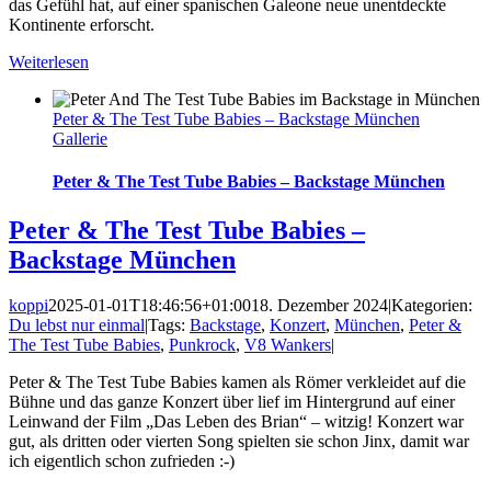
das Gefühl hat, auf einer spanischen Galeone neue unentdeckte
Kontinente erforscht.
Weiterlesen
Peter & The Test Tube Babies – Backstage München
Gallerie
Peter & The Test Tube Babies – Backstage München
Peter & The Test Tube Babies –
Backstage München
koppi
2025-01-01T18:46:56+01:00
18. Dezember 2024
|
Kategorien:
Du lebst nur einmal
|
Tags:
Backstage
,
Konzert
,
München
,
Peter &
The Test Tube Babies
,
Punkrock
,
V8 Wankers
|
Peter & The Test Tube Babies kamen als Römer verkleidet auf die
Bühne und das ganze Konzert über lief im Hintergrund auf einer
Leinwand der Film „Das Leben des Brian“ – witzig! Konzert war
gut, als dritten oder vierten Song spielten sie schon Jinx, damit war
ich eigentlich schon zufrieden :-)