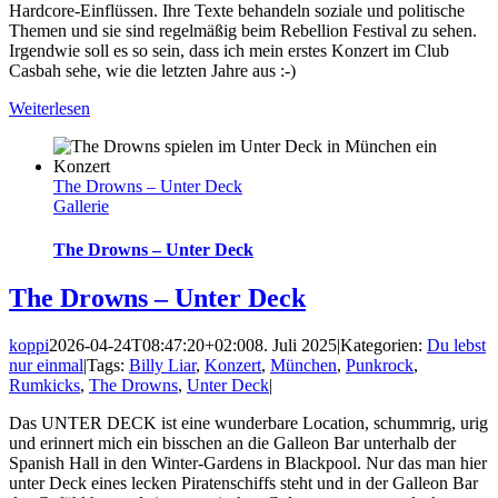
Hardcore-Einflüssen. Ihre Texte behandeln soziale und politische
Themen und sie sind regelmäßig beim Rebellion Festival zu sehen.
Irgendwie soll es so sein, dass ich mein erstes Konzert im Club
Casbah sehe, wie die letzten Jahre aus :-)
Weiterlesen
The Drowns – Unter Deck
Gallerie
The Drowns – Unter Deck
The Drowns – Unter Deck
koppi
2026-04-24T08:47:20+02:00
8. Juli 2025
|
Kategorien:
Du lebst
nur einmal
|
Tags:
Billy Liar
,
Konzert
,
München
,
Punkrock
,
Rumkicks
,
The Drowns
,
Unter Deck
|
Das UNTER DECK ist eine wunderbare Location, schummrig, urig
und erinnert mich ein bisschen an die Galleon Bar unterhalb der
Spanish Hall in den Winter-Gardens in Blackpool. Nur das man hier
unter Deck eines lecken Piratenschiffs steht und in der Galleon Bar