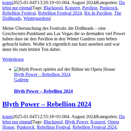
koppi
2025-01-04T13:20:19+01:00
4. August 2024
|
Kategorien:
Du
lebst nur einmal
|
Tags:
Blackpool
,
Konzert
,
Pavilion
,
Punkrock
,
Rebellion Festival
,
Rebellion Festival 2024
,
Ris In Pavilion
,
The
Dollheads
,
Wintergardens
|
Meine Überraschung des Festivals: die Dollheads – eine
Geschwister-Punkband aus Las Vegas die so dermaßen viel Power
haben dass sie den Pavilion in den Winter Gardens zum beben
gebracht haben. Wollte ich eigentlich nur kurz ansehen und war
dann bis zum letzten Ton dabei.
Weiterlesen
Blyth Power – Rebellion 2024
Gallerie
Blyth Power – Rebellion 2024
Blyth Power – Rebellion 2024
koppi
2025-01-04T12:55:18+01:00
4. August 2024
|
Kategorien:
Du
lebst nur einmal
|
Tags:
Blackpool
,
Blyth Power
,
Konzert
,
Opera
House
,
Punkrock
,
Rebellion Festival
,
Rebellion Festival 2024
,