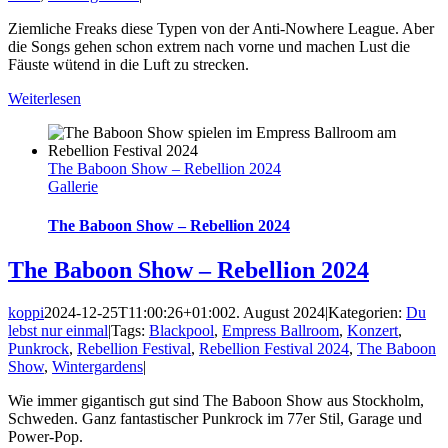
Ziemliche Freaks diese Typen von der Anti-Nowhere League. Aber
die Songs gehen schon extrem nach vorne und machen Lust die
Fäuste wütend in die Luft zu strecken.
Weiterlesen
The Baboon Show – Rebellion 2024
Gallerie
The Baboon Show – Rebellion 2024
The Baboon Show – Rebellion 2024
koppi
2024-12-25T11:00:26+01:00
2. August 2024
|
Kategorien:
Du
lebst nur einmal
|
Tags:
Blackpool
,
Empress Ballroom
,
Konzert
,
Punkrock
,
Rebellion Festival
,
Rebellion Festival 2024
,
The Baboon
Show
,
Wintergardens
|
Wie immer gigantisch gut sind The Baboon Show aus Stockholm,
Schweden. Ganz fantastischer Punkrock im 77er Stil, Garage und
Power-Pop.