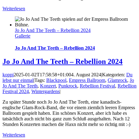
Weiterlesen
Jo Jo And The Teeth – Rebellion 2024
Gallerie
Jo Jo And The Teeth – Rebellion 2024
Jo Jo And The Teeth – Rebellion 2024
koppi
2025-01-02T17:58:58+01:00
4. August 2024
|
Kategorien:
Du
lebst nur einmal
|
Tags:
Blackpool
,
Empress Ballroom
,
Glamrock
,
Jo
Jo And The Teeth
,
Konzert
,
Punkrock
,
Rebellion Festival
,
Rebellion
Festival 2024
,
Wintergardens
|
Zu später Stunde noch Jo Jo And The Teeth, eine kanadisch-
englische Glam-Rock-Band, die vor einem ziemlich leeren Empress
Ballroom gespielt haben. Ein schönes Konzert, aber ich habe es
tatsächlich auch nicht bis ganz zum Schluß ausgehalten. Nach 12
Stunden Konzerten machen die Haxn nicht mehr so richtig mit :-)
Weiterlesen