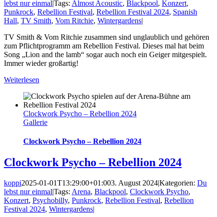
lebst nur einmal
|
Tags:
Almost Acoustic
,
Blackpool
,
Konzert
,
Punkrock
,
Rebellion Festival
,
Rebellion Festival 2024
,
Spanish
Hall
,
TV Smith
,
Vom Ritchie
,
Wintergardens
|
TV Smith & Vom Ritchie zusammen sind unglaublich und gehören
zum Pflichtprogramm am Rebellion Festival. Dieses mal hat beim
Song „Lion and the lamb“ sogar auch noch ein Geiger mitgespielt.
Immer wieder großartig!
Weiterlesen
Clockwork Psycho – Rebellion 2024
Gallerie
Clockwork Psycho – Rebellion 2024
Clockwork Psycho – Rebellion 2024
koppi
2025-01-01T13:29:00+01:00
3. August 2024
|
Kategorien:
Du
lebst nur einmal
|
Tags:
Arena
,
Blackpool
,
Clockwork Psycho
,
Konzert
,
Psychobilly
,
Punkrock
,
Rebellion Festival
,
Rebellion
Festival 2024
,
Wintergardens
|