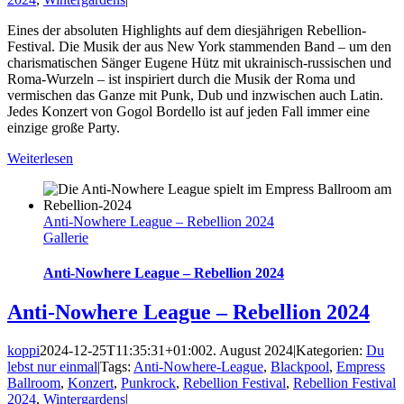
Eines der absoluten Highlights auf dem diesjährigen Rebellion-
Festival. Die Musik der aus New York stammenden Band – um den
charismatischen Sänger Eugene Hütz mit ukrainisch-russischen und
Roma-Wurzeln – ist inspiriert durch die Musik der Roma und
vermischen das Ganze mit Punk, Dub und inzwischen auch Latin.
Jedes Konzert von Gogol Bordello ist auf jeden Fall immer eine
einzige große Party.
Weiterlesen
Anti-Nowhere League – Rebellion 2024
Gallerie
Anti-Nowhere League – Rebellion 2024
Anti-Nowhere League – Rebellion 2024
koppi
2024-12-25T11:35:31+01:00
2. August 2024
|
Kategorien:
Du
lebst nur einmal
|
Tags:
Anti-Nowhere-League
,
Blackpool
,
Empress
Ballroom
,
Konzert
,
Punkrock
,
Rebellion Festival
,
Rebellion Festival
2024
,
Wintergardens
|