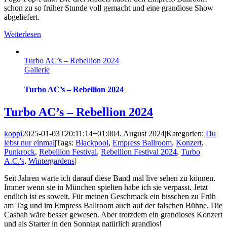
schon zu so früher Stunde voll gemacht und eine grandiose Show
abgeliefert.
Weiterlesen
Turbo AC’s – Rebellion 2024
Gallerie
Turbo AC’s – Rebellion 2024
Turbo AC’s – Rebellion 2024
koppi
2025-01-03T20:11:14+01:00
4. August 2024
|
Kategorien:
Du
lebst nur einmal
|
Tags:
Blackpool
,
Empress Ballroom
,
Konzert
,
Punkrock
,
Rebellion Festival
,
Rebellion Festival 2024
,
Turbo
A.C.'s
,
Wintergardens
|
Seit Jahren warte ich darauf diese Band mal live sehen zu können.
Immer wenn sie in München spielten habe ich sie verpasst. Jetzt
endlich ist es soweit. Für meinen Geschmack ein bisschen zu Früh
am Tag und im Empress Ballroom auch auf der falschen Bühne. Die
Casbah wäre besser gewesen. Aber trotzdem ein grandioses Konzert
und als Starter in den Sonntag natürlich grandios!