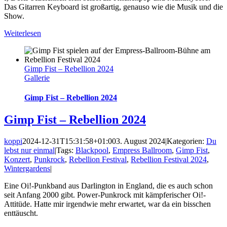
Das Gitarren Keyboard ist großartig, genauso wie die Musik und die
Show.
Weiterlesen
Gimp Fist – Rebellion 2024
Gallerie
Gimp Fist – Rebellion 2024
Gimp Fist – Rebellion 2024
koppi
2024-12-31T15:31:58+01:00
3. August 2024
|
Kategorien:
Du
lebst nur einmal
|
Tags:
Blackpool
,
Empress Ballroom
,
Gimp Fist
,
Konzert
,
Punkrock
,
Rebellion Festival
,
Rebellion Festival 2024
,
Wintergardens
|
Eine Oi!-Punkband aus Darlington in England, die es auch schon
seit Anfang 2000 gibt. Power-Punkrock mit kämpferischer Oi!-
Attitüde. Hatte mir irgendwie mehr erwartet, war da ein bisschen
enttäuscht.