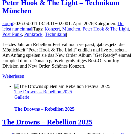
Peter Hook & The Light – Technikum
München
koppi
2026-04-01T13:59:11+02:00
1. April 2026
|
Kategorien:
Du
lebst nur einmal
|
Tags:
Konzert
,
München
,
Peter Hook & The Light
,
Post-Punk
,
Punkrock
,
Technikum
|
Letztes Jahr am Rebellion-Festival noch verpasst, gab es jetzt die
Möglichkeit "Peter Hook & The Light" endlich mal live zu sehen.
Am Anfang spielten sie das New Order-Album "Get Ready" einmal
komplett durch. Danach gabs ein großartiges Best-Of von Joy
Division und New Order. Schönes Konzert.
Weiterlesen
The Drowns – Rebellion 2025
Gallerie
The Drowns – Rebellion 2025
The Drowns – Rebellion 2025