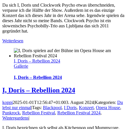
Da sich I, Doris und Clockwork Psycho etwas überschneiden,
verpasse ich die Hälfte der Show. Außerdem ist es das einzige
Konzert das ich dieses Jahr in der Arena sehe. Irgendwie spielen da
dieses Jahr nicht so meine Bands. Clockwork Psycho ist ein
slowenisches Psychobilly-Trio aus Ljubljana das sich 2011
gegründet hat.
Weiterlesen
I, Doris – Rebellion 2024
Gallerie
I, Doris – Rebellion 2024
I, Doris – Rebellion 2024
koppi
2025-01-01T12:56:47+01:00
3. August 2024
|
Kategorien:
Du
lebst nur einmal
|
Tags:
Blackpool
,
I Doris
,
Konzert
,
Opera House
,
Punkrock
,
Rebellion Festival
,
Rebellion Festival 2024
,
Wintergardens
|
I, Doris bezeichnen sich selbst als Kitchenpop und Mummycore.