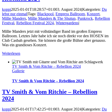
koppi
2025-01-01T18:28:57+01:00
3. August 2024
|
Kategorien:
Du
lebst nur einmal
|
Tags:
Blackpool
,
Empress Ballroom
,
Konzert
,
Millie Manders
,
Millie Manders & The Shutup
,
Punkrock
,
Rebellion
Festival
,
Rebellion Festival 2024
,
Wintergardens
|
Millie Manders jetzt mit vollständiger Band im großen Empress
Ballroom. Letztes Jahr habe ich sie noch direkt vor den HOSEN im
Club Casbah gesehen. Sie können die große Bühne aber genauso.
Was ein grandioses Konzert.
Weiterlesen
TV Smith & Vom Ritchie – Rebellion 2024
Gallerie
TV Smith & Vom Ritchie – Rebellion 2024
TV Smith & Vom Ritchie – Rebellion
2024
koppi
2025-01-01T17:42:25+01:00
3. August 2024
|
Kategorien:
Du