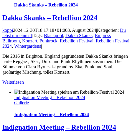
Dakka Skanks – Rebellion 2024
Dakka Skanks – Rebellion 2024
koppi
2024-12-30T18:17:18+01:00
3. August 2024
|
Kategorien:
Du
lebst nur einmal
|
Tags:
Blackpool
,
Dakka Skanks
,
Empress
Ballroom
,
Konzert
,
Punkrock
,
Rebellion Festival
,
Rebellion Festival
2024
,
Wintergardens
|
Die 2016 in Brighton, England gegründeten Dakka Skanks bringen
harte Reggae-, Ska-, Dub- und Punk-Rhythmen zusammen. Die
Stimme von Clara Byrnes ist grandios. Ska, Punk und Soul,
großartige Mischung, tolles Konzert.
Weiterlesen
Indignation Meeting – Rebellion 2024
Gallerie
Indignation Meeting – Rebellion 2024
Indignation Meeting – Rebellion 2024