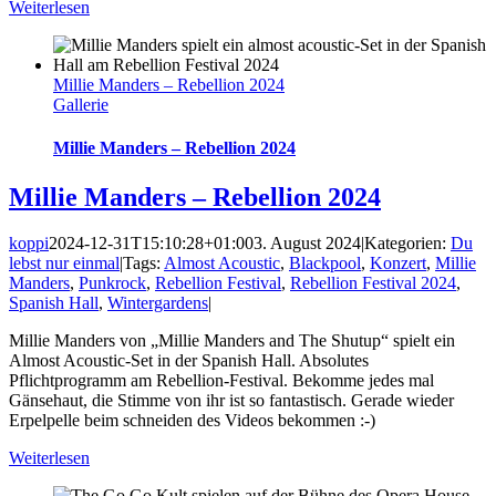
Weiterlesen
Millie Manders – Rebellion 2024
Gallerie
Millie Manders – Rebellion 2024
Millie Manders – Rebellion 2024
koppi
2024-12-31T15:10:28+01:00
3. August 2024
|
Kategorien:
Du
lebst nur einmal
|
Tags:
Almost Acoustic
,
Blackpool
,
Konzert
,
Millie
Manders
,
Punkrock
,
Rebellion Festival
,
Rebellion Festival 2024
,
Spanish Hall
,
Wintergardens
|
Millie Manders von „Millie Manders and The Shutup“ spielt ein
Almost Acoustic-Set in der Spanish Hall. Absolutes
Pflichtprogramm am Rebellion-Festival. Bekomme jedes mal
Gänsehaut, die Stimme von ihr ist so fantastisch. Gerade wieder
Erpelpelle beim schneiden des Videos bekommen :-)
Weiterlesen