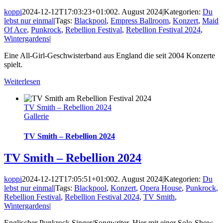
koppi
2024-12-12T17:03:23+01:00
2. August 2024
|
Kategorien:
Du
lebst nur einmal
|
Tags:
Blackpool
,
Empress Ballroom
,
Konzert
,
Maid
Of Ace
,
Punkrock
,
Rebellion Festival
,
Rebellion Festival 2024
,
Wintergardens
|
Eine All-Girl-Geschwisterband aus England die seit 2004 Konzerte
spielt.
Weiterlesen
TV Smith – Rebellion 2024
Gallerie
TV Smith – Rebellion 2024
TV Smith – Rebellion 2024
koppi
2024-12-12T17:05:51+01:00
2. August 2024
|
Kategorien:
Du
lebst nur einmal
|
Tags:
Blackpool
,
Konzert
,
Opera House
,
Punkrock
,
Rebellion Festival
,
Rebellion Festival 2024
,
TV Smith
,
Wintergardens
|
Englischer Punkrock Singer/Songwriter. Hier mit einer Solo-Show