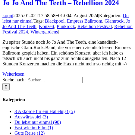
Jo Jo And The Teeth – Rebellion 2024
koppi
2025-01-02T17:58:58+01:00
4. August 2024
|
Kategorien:
Du
lebst nur einmal
|
Tags:
Blackpool
,
Empress Ballroom
,
Glamrock
,
Jo
Jo And The Teeth
,
Konzert
,
Punkrock
,
Rebellion Festival
,
Rebellion
Festival 2024
,
Wintergardens
|
Zu später Stunde noch Jo Jo And The Teeth, eine kanadisch-
englische Glam-Rock-Band, die vor einem ziemlich leeren Empress
Ballroom gespielt haben. Ein schönes Konzert, aber ich habe es
tatsächlich auch nicht bis ganz zum Schluß ausgehalten. Nach 12
Stunden Konzerten machen die Haxn nicht mehr so richtig mit :-)
Weiterlesen
Suche nach:
Kategorien
3 Akkorde für ein Halleluja! (5)
Auswärtsspiel (3)
Du lebst nur einmal (90)
Fast wie im Film (1)
Gute Reise (12)