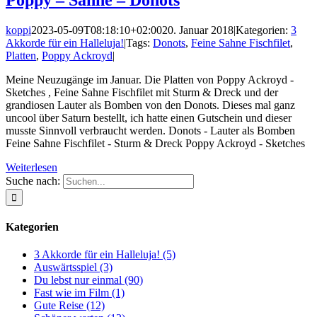
Poppy – Sahne – Donots
koppi
2023-05-09T08:18:10+02:00
20. Januar 2018
|
Kategorien:
3
Akkorde für ein Halleluja!
|
Tags:
Donots
,
Feine Sahne Fischfilet
,
Platten
,
Poppy Ackroyd
|
Meine Neuzugänge im Januar. Die Platten von Poppy Ackroyd -
Sketches , Feine Sahne Fischfilet mit Sturm & Dreck und der
grandiosen Lauter als Bomben von den Donots. Dieses mal ganz
uncool über Saturn bestellt, ich hatte einen Gutschein und dieser
musste Sinnvoll verbraucht werden. Donots - Lauter als Bomben
Feine Sahne Fischfilet - Sturm & Dreck Poppy Ackroyd - Sketches
Weiterlesen
Suche nach:
Kategorien
3 Akkorde für ein Halleluja! (5)
Auswärtsspiel (3)
Du lebst nur einmal (90)
Fast wie im Film (1)
Gute Reise (12)