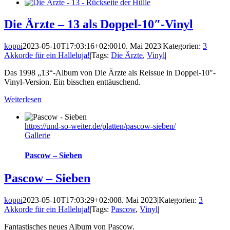
Die Ärzte – 13 als Doppel-10″-Vinyl
koppi
2023-05-10T17:03:16+02:00
10. Mai 2023
|
Kategorien:
3
Akkorde für ein Halleluja!
|
Tags:
Die Ärzte
,
Vinyl
|
Das 1998 „13“-Album von Die Ärzte als Reissue in Doppel-10"-
Vinyl-Version. Ein bisschen enttäuschend.
Weiterlesen
https://und-so-weiter.de/platten/pascow-sieben/
Gallerie
Pascow – Sieben
Pascow – Sieben
koppi
2023-05-10T17:03:29+02:00
8. Mai 2023
|
Kategorien:
3
Akkorde für ein Halleluja!
|
Tags:
Pascow
,
Vinyl
|
Fantastisches neues Album von Pascow.