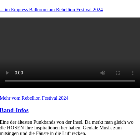
... im Empress Ballroom am Rebellion Festival 2024
Mehr vom Rebellion Festival 2024
Band-Infos
Eine der ältesten Punkbands von der Insel. Da merkt man gleich wo
die HOSEN ihre Inspirationen her haben. Geniale Musik zum
mitsingen und die Fäuste in die Luft recken.