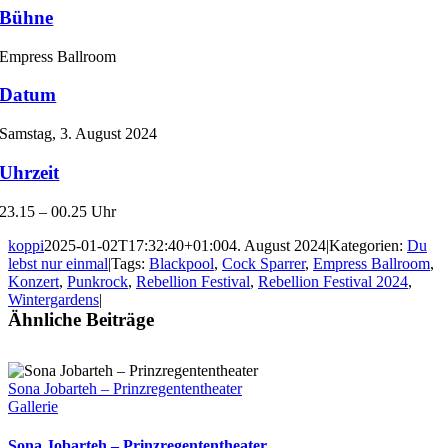
Bühne
Empress Ballroom
Datum
Samstag, 3. August 2024
Uhrzeit
23.15 – 00.25 Uhr
koppi
2025-01-02T17:32:40+01:00
4. August 2024
|
Kategorien:
Du
lebst nur einmal
|
Tags:
Blackpool
,
Cock Sparrer
,
Empress Ballroom
,
Konzert
,
Punkrock
,
Rebellion Festival
,
Rebellion Festival 2024
,
Wintergardens
|
Ähnliche Beiträge
Sona Jobarteh – Prinzregententheater
Gallerie
Sona Jobarteh – Prinzregententheater