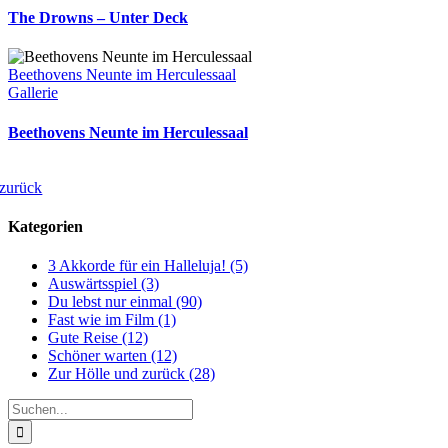
The Drowns – Unter Deck
Beethovens Neunte im Herculessaal
Gallerie
Beethovens Neunte im Herculessaal
zurück
Kategorien
3 Akkorde für ein Halleluja! (5)
Auswärtsspiel (3)
Du lebst nur einmal (90)
Fast wie im Film (1)
Gute Reise (12)
Schöner warten (12)
Zur Hölle und zurück (28)
Suche
nach: