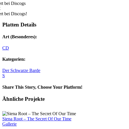
rt bei Discogs
€
rt bei Discogs!
Platten Details
Art (Besonderes):
CD
Kategorien:
Der Schwarze Barde
S
Share This Story, Choose Your Platform!
Facebook
X
Reddit
LinkedIn
Tumblr
Pinterest
Vk
E-
Ähnliche Projekte
Mail
Siena Root – The Secret Of Our Time
Gallerie