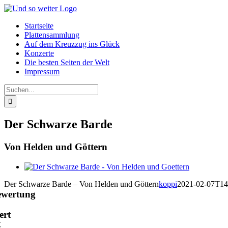
Zum
Inhalt
Startseite
springen
Plattensammlung
Auf dem Kreuzzug ins Glück
Konzerte
Die besten Seiten der Welt
Impressum
Suche
nach:
Der Schwarze Barde
Von Helden und Göttern
View
Larger
Der Schwarze Barde – Von Helden und Göttern
koppi
2021-02-07T14
Image
ewertung
ert
€