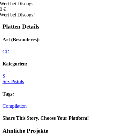
Wert bei Discogs
0
€
Wert bei Discogs!
Platten Details
Art (Besonderes):
CD
Kategorien:
S
Sex Pistols
Tags:
Compilation
Share This Story, Choose Your Platform!
Facebook
X
Reddit
LinkedIn
Tumblr
Pinterest
Vk
E-
Ähnliche Projekte
Mail