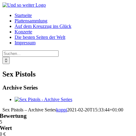
Zum
Inhalt
Startseite
springen
Plattensammlung
Auf dem Kreuzzug ins Glück
Konzerte
Die besten Seiten der Welt
Impressum
Suche
nach:
Sex Pistols
Archive Series
View
Larger
Sex Pistols – Archive Series
koppi
2021-02-20T15:33:44+01:00
Image
Bewertung
5
Wert
0
€