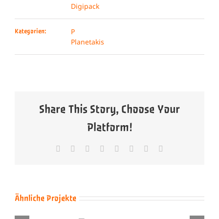
Digipack
P
Kategorien:
Planetakis
Share This Story, Choose Your
Platform!
Facebook
X
Reddit
LinkedIn
Tumblr
Pinterest
Vk
E-
Mail
Ähnliche Projekte