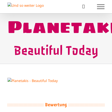
Zum
Inhalt
springen
Planetak
Beautiful Today
View
Larger
Image
Bewertung