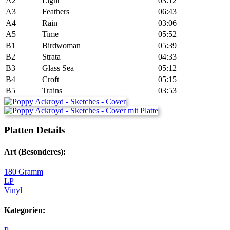
A2
Light
03:12
A3
Feathers
06:43
A4
Rain
03:06
A5
Time
05:52
B1
Birdwoman
05:39
B2
Strata
04:33
B3
Glass Sea
05:12
B4
Croft
05:15
B5
Trains
03:53
Platten Details
Art (Besonderes):
180 Gramm
LP
Vinyl
Kategorien: