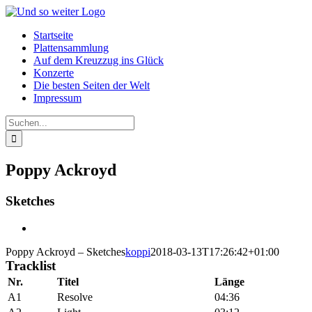
Zum
Inhalt
Startseite
springen
Plattensammlung
Auf dem Kreuzzug ins Glück
Konzerte
Die besten Seiten der Welt
Impressum
Suche
nach:
Poppy Ackroyd
Sketches
View
Larger
Poppy Ackroyd – Sketches
koppi
2018-03-13T17:26:42+01:00
Image
Tracklist
Nr.
Titel
Länge
A1
Resolve
04:36