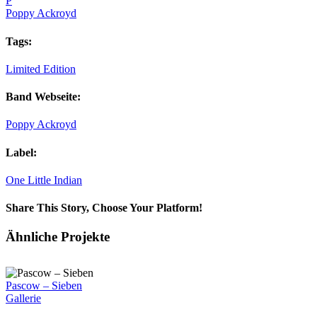
P
Poppy Ackroyd
Tags:
Limited Edition
Band Webseite:
Poppy Ackroyd
Label:
One Little Indian
Share This Story, Choose Your Platform!
Facebook
X
Reddit
LinkedIn
Tumblr
Pinterest
Vk
E-
Ähnliche Projekte
Mail
Pascow – Sieben
Gallerie