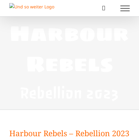
Zum
Inhalt
springen
Harbour
Rebels
Rebellion 2023
Harbour Rebels – Rebellion 2023