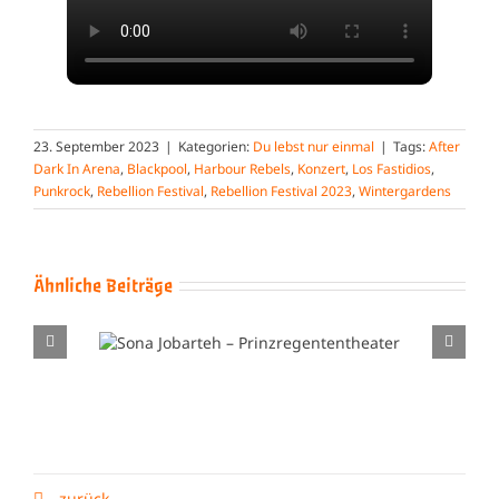
23. September 2023
|
Kategorien:
Du lebst nur einmal
|
Tags:
After
Dark In Arena
,
Blackpool
,
Harbour Rebels
,
Konzert
,
Los Fastidios
,
Punkrock
,
Rebellion Festival
,
Rebellion Festival 2023
,
Wintergardens
Ähnliche Beiträge
eh –
Peter Hook & The Light –
heater
Technikum München
zurück