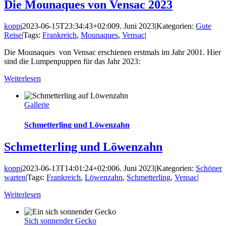
Die Mounaques von Vensac 2023
koppi
2023-06-15T23:34:43+02:00
9. Juni 2023
|
Kategorien:
Gute
Reise
|
Tags:
Frankreich
,
Mounaques
,
Vensac
|
Die Mounaques von Vensac erschienen erstmals im Jahr 2001. Hier
sind die Lumpenpuppen für das Jahr 2023:
Weiterlesen
Gallerie
Schmetterling und Löwenzahn
Schmetterling und Löwenzahn
koppi
2023-06-13T14:01:24+02:00
6. Juni 2023
|
Kategorien:
Schöner
warten
|
Tags:
Frankreich
,
Löwenzahn
,
Schmetterling
,
Vensac
|
Weiterlesen
Sich sonnender Gecko