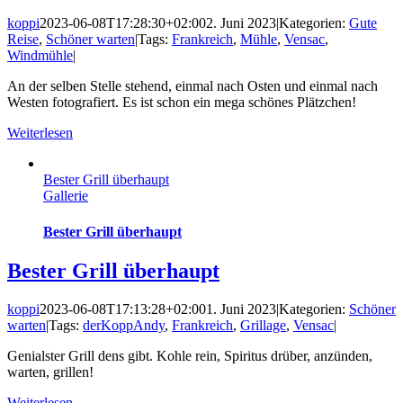
koppi
2023-06-08T17:28:30+02:00
2. Juni 2023
|
Kategorien:
Gute
Reise
,
Schöner warten
|
Tags:
Frankreich
,
Mühle
,
Vensac
,
Windmühle
|
An der selben Stelle stehend, einmal nach Osten und einmal nach
Westen fotografiert. Es ist schon ein mega schönes Plätzchen!
Weiterlesen
Bester Grill überhaupt
Gallerie
Bester Grill überhaupt
Bester Grill überhaupt
koppi
2023-06-08T17:13:28+02:00
1. Juni 2023
|
Kategorien:
Schöner
warten
|
Tags:
derKoppAndy
,
Frankreich
,
Grillage
,
Vensac
|
Genialster Grill dens gibt. Kohle rein, Spiritus drüber, anzünden,
warten, grillen!
Weiterlesen