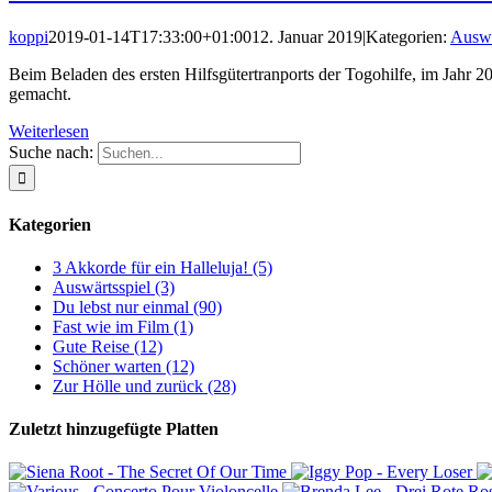
koppi
2019-01-14T17:33:00+01:00
12. Januar 2019
|
Kategorien:
Auswä
Beim Beladen des ersten Hilfsgütertranports der Togohilfe, im Jahr 
gemacht.
Weiterlesen
Suche nach:
Kategorien
3 Akkorde für ein Halleluja! (5)
Auswärtsspiel (3)
Du lebst nur einmal (90)
Fast wie im Film (1)
Gute Reise (12)
Schöner warten (12)
Zur Hölle und zurück (28)
Zuletzt hinzugefügte Platten