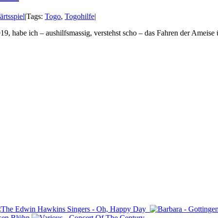
rtsspiel
|
Tags:
Togo
,
Togohilfe
|
2019, habe ich – aushilfsmassig, verstehst scho – das Fahren der Amei