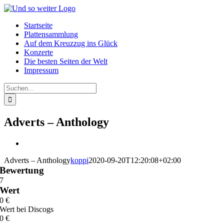
Zum
Inhalt
Startseite
springen
Plattensammlung
Auf dem Kreuzzug ins Glück
Konzerte
Die besten Seiten der Welt
Impressum
Suche
nach:
Adverts – Anthology
View
Larger
Adverts – Anthology
koppi
2020-09-20T12:20:08+02:00
Image
Bewertung
7
Wert
0
€
Wert bei Discogs
0
€