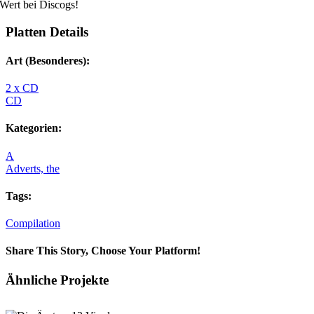
Wert bei Discogs!
Platten Details
Art (Besonderes):
2 x CD
CD
Kategorien:
A
Adverts, the
Tags:
Compilation
Share This Story, Choose Your Platform!
Facebook
X
Reddit
LinkedIn
Tumblr
Pinterest
Vk
E-
Ähnliche Projekte
Mail