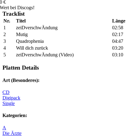
0
€
Wert bei Discogs!
Tracklist
Nr.
Titel
Länge
1
zeiDverschwÄndung
02:58
2
Mutig
02:17
3
Quadrophenia
04:47
4
Will dich zurück
03:20
5
zeiDverschwÄndung (Video)
03:10
Platten Details
Art (Besonderes):
CD
Digipack
Single
Kategorien:
A
Die Ärzte