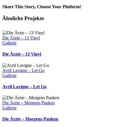
Share This Story, Choose Your Platform!
Facebook
X
Reddit
LinkedIn
Tumblr
Pinterest
Vk
E-
Ähnliche Projekte
Mail
Die Ärzte – 13 Vinyl
Gallerie
Die Ärzte – 13 Vinyl
Avril Lavigne – Let Go
Gallerie
Avril Lavigne – Let Go
Die Ärzte – Morgens Pauken
Gallerie
Die Ärzte – Morgens Pauken