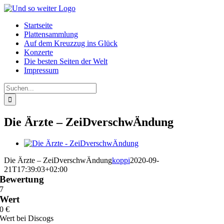
Zum
Inhalt
Startseite
springen
Plattensammlung
Auf dem Kreuzzug ins Glück
Konzerte
Die besten Seiten der Welt
Impressum
Suche
nach:
Die Ärzte – ZeiDverschwÄndung
View
Larger
Die Ärzte – ZeiDverschwÄndung
koppi
2020-09-
Image
21T17:39:03+02:00
Bewertung
7
Wert
0
€
Wert bei Discogs