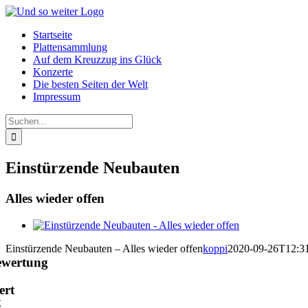
Zum
Inhalt
Startseite
springen
Plattensammlung
Auf dem Kreuzzug ins Glück
Konzerte
Die besten Seiten der Welt
Impressum
Suche
nach:
Einstürzende Neubauten
Alles wieder offen
View
Larger
Einstürzende Neubauten – Alles wieder offen
koppi
2020-09-26T12:3
Image
ewertung
ert
€