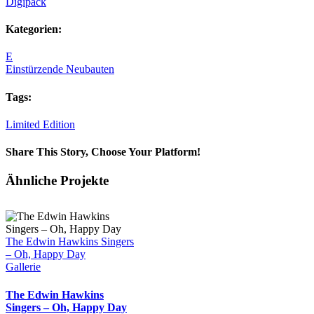
Digipack
Kategorien:
E
Einstürzende Neubauten
Tags:
Limited Edition
Share This Story, Choose Your Platform!
Facebook
X
Reddit
LinkedIn
Tumblr
Pinterest
Vk
E-
Ähnliche Projekte
Mail
The Edwin Hawkins Singers
– Oh, Happy Day
Gallerie
The Edwin Hawkins
Singers – Oh, Happy Day