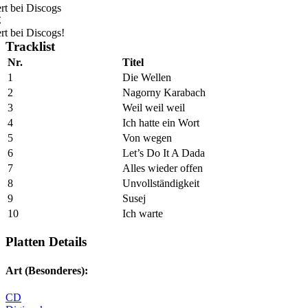
rt bei Discogs
€
rt bei Discogs!
Tracklist
Nr.
Titel
1
Die Wellen
2
Nagorny Karabach
3
Weil weil weil
4
Ich hatte ein Wort
5
Von wegen
6
Let’s Do It A Dada
7
Alles wieder offen
8
Unvollständigkeit
9
Susej
10
Ich warte
Platten Details
Art (Besonderes):
CD