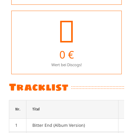
0
€
Wert bei Discogs!
Tracklist
Nr.
Titel
Läng
1
Bitter End (Album Version)
03:4