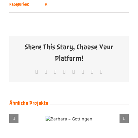
B
Kategorien:
Share This Story, Choose Your
Platform!
Facebook
X
Reddit
LinkedIn
Tumblr
Pinterest
Vk
E-
Mail
Ähnliche Projekte
Barbara –
Brenda Lee – Drei
Gottingen
Rote Rosen Blühn