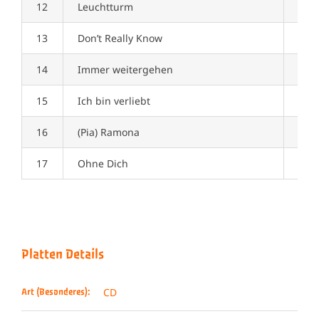
12
Leuchtturm
02:4
13
Don’t Really Know
03:0
14
Immer weitergehen
03:1
15
Ich bin verliebt
02:5
16
(Pia) Ramona
02:2
17
Ohne Dich
03:1
Platten Details
CD
Art (Besonderes):