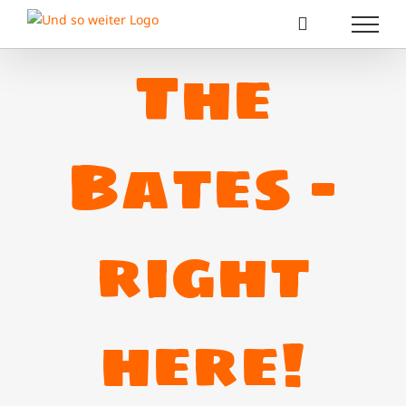
Zum
Inhalt
springen
The
Bates –
right
here!