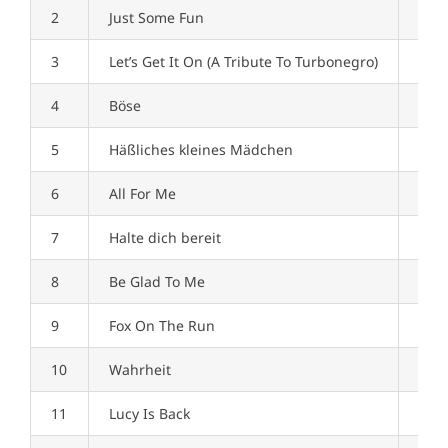
2
Just Some Fun
03:3
3
Let’s Get It On (A Tribute To Turbonegro)
01:5
4
Böse
03:1
5
Häßliches kleines Mädchen
01:5
6
All For Me
01:2
7
Halte dich bereit
02:2
8
Be Glad To Me
02:5
9
Fox On The Run
03:1
10
Wahrheit
03:2
11
Lucy Is Back
03:2