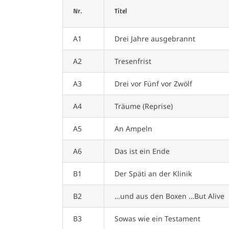
Nr.
Titel
A1
Drei Jahre ausgebrannt
A2
Tresenfrist
A3
Drei vor Fünf vor Zwölf
A4
Träume (Reprise)
A5
An Ampeln
A6
Das ist ein Ende
B1
Der Späti an der Klinik
B2
…und aus den Boxen …But Alive
B3
Sowas wie ein Testament