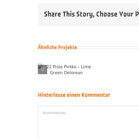
Share This Story, Choose Your 
Ähnliche Projekte
22 Piste
kko – Lime
Green
elorean
Hinterlasse einen Kommentar
Kommentar