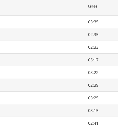
Länge
03:35
02:35
02:33
05:17
03:22
02:39
03:25
03:15
02:41