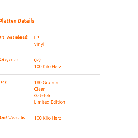
Platten Details
LP
Art (Besonderes):
Vinyl
0-9
Kategorien:
100 Kilo Herz
180 Gramm
Tags:
Clear
Gatefold
Limited Edition
100 Kilo Herz
Band Webseite: