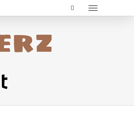
erz
t